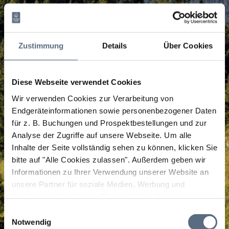
Zustimmung
Details
Über Cookies
Diese Webseite verwendet Cookies
Wir verwenden Cookies zur Verarbeitung von
Endgeräteinformationen sowie personenbezogener Daten
für z. B. Buchungen und Prospektbestellungen und zur
Analyse der Zugriffe auf unsere Webseite.
Um alle
Inhalte der Seite vollständig sehen zu können, klicken Sie
bitte auf "Alle Cookies zulassen".
Außerdem geben wir
Informationen zu Ihrer Verwendung unserer Website an
unsere Partner für soziale Medien, Werbung und
Analysen weiter. Unsere Partner führen diese
Informationen möglicherweise mit weiteren Daten
Einwilligungsauswahl
zusammen, die Sie ihnen bereitgestellt haben oder die
Notwendig