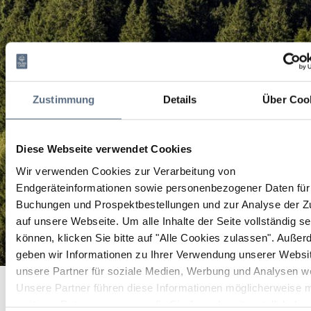
Zustimmung
Details
Über Coo
Diese Webseite verwendet Cookies
Wir verwenden Cookies zur Verarbeitung von
Endgeräteinformationen sowie personenbezogener Daten für 
Buchungen und Prospektbestellungen und zur Analyse der Zu
auf unsere Webseite.
Um alle Inhalte der Seite vollständig s
können, klicken Sie bitte auf "Alle Cookies zulassen".
Außer
geben wir Informationen zu Ihrer Verwendung unserer Websi
unsere Partner für soziale Medien, Werbung und Analysen we
Kleiderkarusell
Startseite
Kleiderkarusell
Unsere Partner führen diese Informationen möglicherweise m
weiteren Daten zusammen, die Sie ihnen bereitgestellt habe