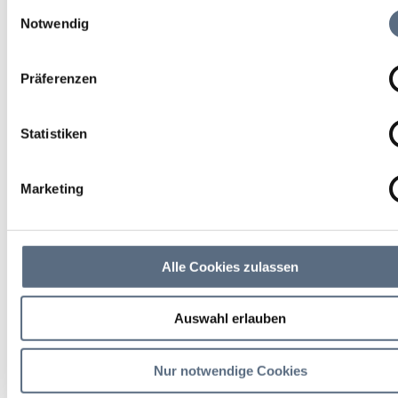
Jahre)
Einwilligungsauswahl
Notwendig
Sport/Freizeit
Präferenzen
18 Sep 2026
Statistiken
Fr 15:00 - 16:00 Uhr
weitere Termine
Marketing
Bad Tölz
WingTsun-Schule
Alle Cookies zulassen
weitere Veranstaltungsinfos
Auswahl erlauben
Nur notwendige Cookies