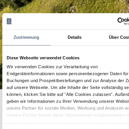
Zustimmung
Details
Über Coo
Diese Webseite verwendet Cookies
Wir verwenden Cookies zur Verarbeitung von
Endgeräteinformationen sowie personenbezogener Daten für 
Buchungen und Prospektbestellungen und zur Analyse der Zu
auf unsere Webseite.
Um alle Inhalte der Seite vollständig s
KIDS-WingTsun - Selbstverteidigung (6-8 Jahre)
können, klicken Sie bitte auf "Alle Cookies zulassen".
Außer
Startseite
KIDS-WingTsun - Selbstverteidigung (6-8 Jahre)
geben wir Informationen zu Ihrer Verwendung unserer Websi
KIDS-WingTsun -
unsere Partner für soziale Medien, Werbung und Analysen we
Unsere Partner führen diese Informationen möglicherweise m
Selbstverteidigung (6-8
weiteren Daten zusammen, die Sie ihnen bereitgestellt habe
die sie im Rahmen Ihrer Nutzung der Dienste gesammelt ha