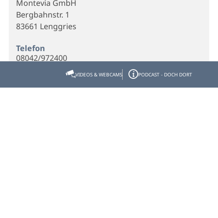
Montevia GmbH
Bergbahnstr. 1
83661 Lenggries
Telefon
08042/972400
VIDEOS & WEBCAMS
PODCAST - DOCH DORT
E-Mail
info@montevia.de
Webseite
Homepage