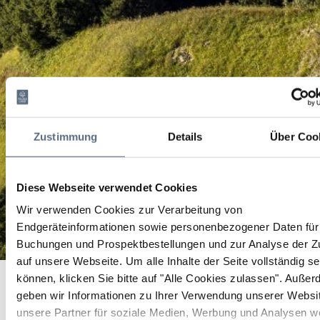
Zustimmung
Details
Über Coo
Diese Webseite verwendet Cookies
Wir verwenden Cookies zur Verarbeitung von
Endgeräteinformationen sowie personenbezogener Daten für 
Buchungen und Prospektbestellungen und zur Analyse der Zu
auf unsere Webseite.
Um alle Inhalte der Seite vollständig s
Kanu-Tour auf der Isar
Startseite
Kanu-Tour auf der Isar
können, klicken Sie bitte auf "Alle Cookies zulassen".
Außer
geben wir Informationen zu Ihrer Verwendung unserer Websi
Kanu-Tour auf der Isar
unsere Partner für soziale Medien, Werbung und Analysen we