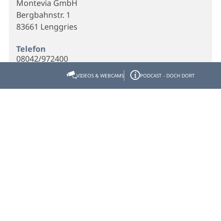
Montevia GmbH
Bergbahnstr. 1
83661 Lenggries
Telefon
08042/972400
VIDEOS & WEBCAMS
PODCAST - DOCH DORT
E-Mail
info@montevia.de
Webseite
Homepage