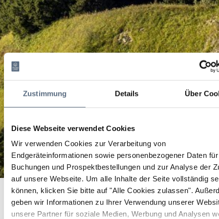
Zustimmung
Details
Über Coo
Diese Webseite verwendet Cookies
Wir verwenden Cookies zur Verarbeitung von
Endgeräteinformationen sowie personenbezogener Daten für 
Buchungen und Prospektbestellungen und zur Analyse der Zu
auf unsere Webseite.
Um alle Inhalte der Seite vollständig s
Kanu-Tour auf der Isar
Startseite
Kanu-Tour auf der Isar
können, klicken Sie bitte auf "Alle Cookies zulassen".
Außer
geben wir Informationen zu Ihrer Verwendung unserer Websi
Kanu-Tour auf der Isar
unsere Partner für soziale Medien, Werbung und Analysen we