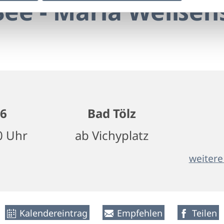
See - Maria Weißens
26
Bad Tölz
0 Uhr
ab Vichyplatz
weitere
Kalendereintrag
Empfehlen
Teilen