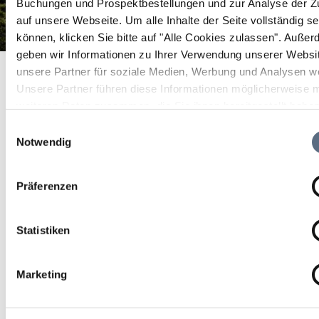
Buchungen und Prospektbestellungen und zur Analyse der Zu
auf unsere Webseite.
Um alle Inhalte der Seite vollständig s
können, klicken Sie bitte auf "Alle Cookies zulassen".
Außer
geben wir Informationen zu Ihrer Verwendung unserer Websi
Hüttenabend auf der Reiseralm
Startseite
Hüttenabend auf der Reiseralm
unsere Partner für soziale Medien, Werbung und Analysen we
Unsere Partner führen diese Informationen möglicherweise m
Hüttenabend auf der
weiteren Daten zusammen, die Sie ihnen bereitgestellt habe
Reiseralm
die sie im Rahmen Ihrer Nutzung der Dienste gesammelt ha
Einwilligungsauswahl
Notwendig
Geselligkeit/Spiele/Treffen
Präferenzen
01 Okt 2026
Statistiken
Do 16:00 - 19:00 Uhr
Lenggries
Marketing
Reiseralm