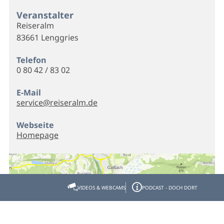
Veranstalter
Reiseralm
83661 Lenggries
Telefon
0 80 42 / 83 02
E-Mail
service@reiseralm.de
Webseite
Homepage
VIDEOS & WEBCAMS
PODCAST - DOCH DORT