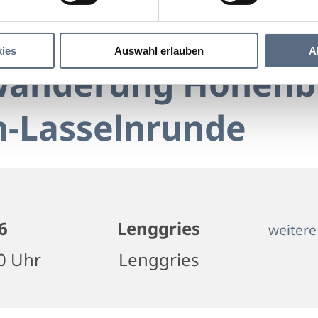
gefürte Wanderung Hohenburg-Mühlbach-Lasselnrunde
nderung Hohenburg-Mühlbach-Lasselnrunde
ies
Auswahl erlauben
A
Wanderung Hohenb
-Lasselnrunde
6
Lenggries
weitere
00 Uhr
Lenggries