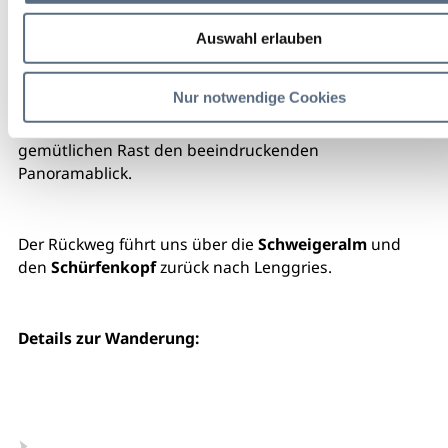
Wir fahren mit der Bahn um 8:47 Uhr von Lenggries
Auswahl erlauben
nach Gaißach. Ab hier beginnt unsere Wanderung
über Lehen durch die Hochmoorlandschaft
Gaißacher
Nur notwendige Cookies
Filzn
zur
Schwaigeralm
und weiter zum
Rechelkopf
auf 1.330 m. Auf dem Gipfel genießen wir bei einer
gemütlichen Rast den beeindruckenden
Panoramablick.
Der Rückweg führt uns über die
Schweigeralm
und
den
Schürfenkopf
zurück nach Lenggries.
Details zur Wanderung: