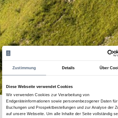
Zustimmung
Details
Über Coo
Diese Webseite verwendet Cookies
Wir verwenden Cookies zur Verarbeitung von
Geführte Wanderung zur Schwaigeralm in Gaißach
Startseite
Geführte Wanderung zur Schwaigeralm in Gaißach
Endgeräteinformationen sowie personenbezogener Daten für 
Buchungen und Prospektbestellungen und zur Analyse der Zu
Geführte Wanderung zur
auf unsere Webseite.
Um alle Inhalte der Seite vollständig s