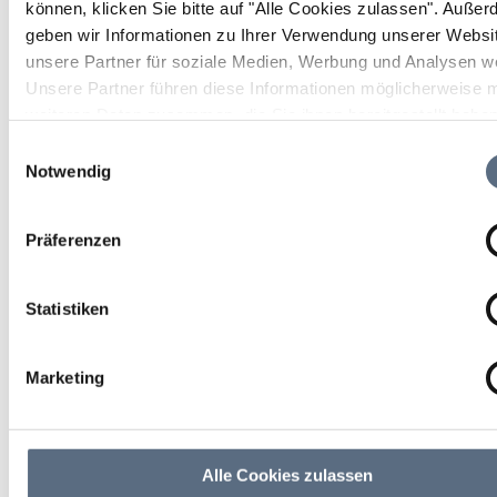
Schwaigeralm in Gaißach
können, klicken Sie bitte auf "Alle Cookies zulassen".
Außer
geben wir Informationen zu Ihrer Verwendung unserer Websi
unsere Partner für soziale Medien, Werbung und Analysen we
Wanderung
Unsere Partner führen diese Informationen möglicherweise m
weiteren Daten zusammen, die Sie ihnen bereitgestellt habe
28 Okt 2026
die sie im Rahmen Ihrer Nutzung der Dienste gesammelt ha
Einwilligungsauswahl
Notwendig
Mi 09:00 - 14:00 Uhr
Präferenzen
Lenggries
Lenggries
Statistiken
weitere Veranstaltungsinfos
Marketing
Kalendereintrag
Empfehlen
Teilen
Alle Cookies zulassen