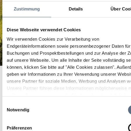
Zustimmung
Details
Über Coo
Diese Webseite verwendet Cookies
Wir verwenden Cookies zur Verarbeitung von
Endgeräteinformationen sowie personenbezogener Daten für 
Buchungen und Prospektbestellungen und zur Analyse der Zu
auf unsere Webseite.
Um alle Inhalte der Seite vollständig s
können, klicken Sie bitte auf "Alle Cookies zulassen".
Außer
"Frauen in der Kunst" - Andrea Rosenberg
Startseite
"Frauen in der Kunst" - Andrea Rosenberg
geben wir Informationen zu Ihrer Verwendung unserer Websi
unsere Partner für soziale Medien, Werbung und Analysen we
"Frauen in der Kunst" -
Unsere Partner führen diese Informationen möglicherweise m
Andrea Rosenberg
weiteren Daten zusammen, die Sie ihnen bereitgestellt habe
die sie im Rahmen Ihrer Nutzung der Dienste gesammelt ha
Einwilligungsauswahl
Notwendig
Ausstellung
11 Sep 2026
Präferenzen