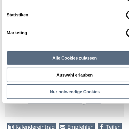
Fr 00:00 Uhr
Statistiken
weitere Termine
Marketing
Geretsried
Städtische Galerie an der
Elbestraße
Alle Cookies zulassen
freier
Auswahl erlauben
Eintritt
Nur notwendige Cookies
weitere Veranstaltungsinfos
Kalendereintrag
Empfehlen
Teilen