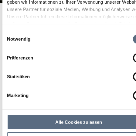
geben wir Informationen zu Ihrer Verwendung unserer Websi
Feuerwehrübung
unsere Partner für soziale Medien, Werbung und Analysen we
Startseite
Feuerwehrübung
Unsere Partner führen diese Informationen möglicherweise m
Feuerwehrübung
weiteren Daten zusammen, die Sie ihnen bereitgestellt habe
die sie im Rahmen Ihrer Nutzung der Dienste gesammelt ha
Einwilligungsauswahl
Sonstige
Notwendig
11 Sep 2026
Präferenzen
Fr 19:30 - 00:00 Uhr
Statistiken
weitere Termine
Marketing
Benediktbeuern
Feuerwehrhaus
Alle Cookies zulassen
weitere Veranstaltungsinfos