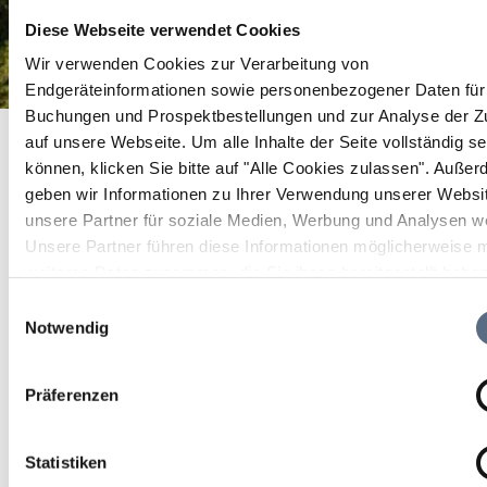
Diese Webseite verwendet Cookies
Wir verwenden Cookies zur Verarbeitung von
Endgeräteinformationen sowie personenbezogener Daten für 
Buchungen und Prospektbestellungen und zur Analyse der Zu
Duende LOISACHJAZZ
Startseite
Duende LOISACHJAZZ
auf unsere Webseite.
Um alle Inhalte der Seite vollständig s
Duende LOISACHJAZZ
können, klicken Sie bitte auf "Alle Cookies zulassen".
Außer
geben wir Informationen zu Ihrer Verwendung unserer Websi
unsere Partner für soziale Medien, Werbung und Analysen we
Konzert
Unsere Partner führen diese Informationen möglicherweise m
weiteren Daten zusammen, die Sie ihnen bereitgestellt habe
25 Sep 2026
die sie im Rahmen Ihrer Nutzung der Dienste gesammelt ha
Einwilligungsauswahl
Notwendig
Fr 19:30 - 22:00 Uhr
Präferenzen
Wolfratshausen
Saal der Musikschule
Statistiken