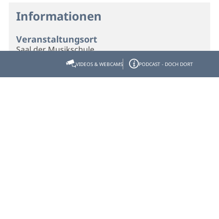
Informationen
Veranstaltungsort
Saal der Musikschule
Untermarkt 64
VIDEOS & WEBCAMS
PODCAST - DOCH DORT
82515 Wolfratshausen
Telefon
08171 / 29254
Veranstalter
STADT WOLFRATSHAUSEN
Marienplatz 1
82515 Wolfratshausen