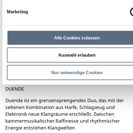
23,00 €
Marketing
Eintritt
weitere Veranstaltungsinfos
Alle Cookies zulassen
Auswahl erlauben
Kalendereintrag
Empfehlen
Teilen
Nur notwendige Cookies
Buchen
DUENDE
Duende ist ein grenzensprengendes Duo, das mit der
seltenen Kombination aus Harfe, Schlagzeug und
Elektronik neue Klangräume erschließt. Zwischen
kammermusikalischer Raffinesse und rhythmischer
Energie entstehen Klangwelten