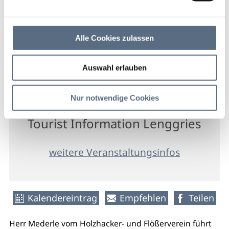
Führung/Besichtigung
Alle Cookies zulassen
10 Aug 2026
Auswahl erlauben
Mo 16:00 - 17:30 Uhr
Lenggries
Nur notwendige Cookies
Tourist Information Lenggries
weitere Veranstaltungsinfos
Kalendereintrag
Empfehlen
Teilen
Herr Mederle vom Holzhacker- und Flößerverein führt