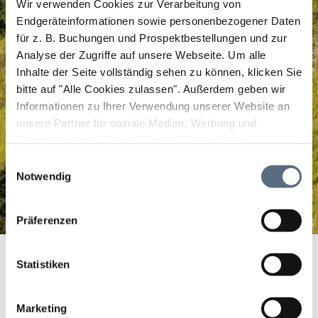
Wir verwenden Cookies zur Verarbeitung von
Endgeräteinformationen sowie personenbezogener Daten
für z. B. Buchungen und Prospektbestellungen und zur
Analyse der Zugriffe auf unsere Webseite.
Um alle
Inhalte der Seite vollständig sehen zu können, klicken Sie
bitte auf "Alle Cookies zulassen".
Außerdem geben wir
Informationen zu Ihrer Verwendung unserer Website an
unsere Partner für soziale Medien, Werbung und
Analysen weiter. Unsere Partner führen diese
Informationen möglicherweise mit weiteren Daten
Einwilligungsauswahl
zusammen, die Sie ihnen bereitgestellt haben oder die
Notwendig
sie im Rahmen Ihrer Nutzung der Dienste gesammelt
haben.
Präferenzen
Dorfführung mit dem Flößer
Startseite
Dorfführung mit dem Flößer
Statistiken
Dorfführung mit dem
Flößer
Marketing