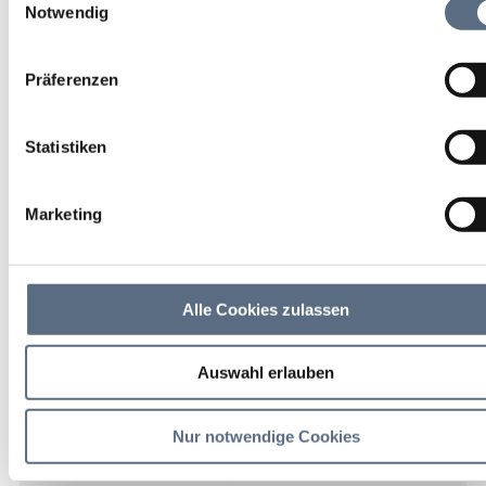
Rahmen Ihrer Nutzung der Dienste gesammelt haben.
Notwendig
Dolomitenfahrt –
Sellajoch – Grödnertal –
Präferenzen
Wolkenstein
Statistiken
Ausflugsfahrten
Marketing
16 Aug 2026
So 08:00 - 00:00 Uhr
Alle Cookies zulassen
Bad Tölz
Auswahl erlauben
ab Vichyplatz
Nur notwendige Cookies
59,00 €