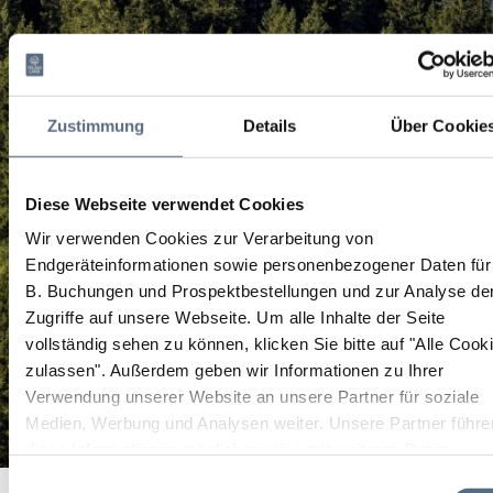
Zustimmung
Details
Über Cookie
Diese Webseite verwendet Cookies
Wir verwenden Cookies zur Verarbeitung von
Endgeräteinformationen sowie personenbezogener Daten für
B. Buchungen und Prospektbestellungen und zur Analyse de
Zugriffe auf unsere Webseite.
Um alle Inhalte der Seite
vollständig sehen zu können, klicken Sie bitte auf "Alle Cook
zulassen".
Außerdem geben wir Informationen zu Ihrer
Verwendung unserer Website an unsere Partner für soziale
Medien, Werbung und Analysen weiter. Unsere Partner führe
diese Informationen möglicherweise mit weiteren Daten
zusammen, die Sie ihnen bereitgestellt haben oder die sie im
Dolomitenfahrt – Sellajoch – Grödnertal – Wolkenstein
Einwilligungsauswahl
Startseite
Dolomitenfahrt – Sellajoch – Grödnertal – Wolkenstein