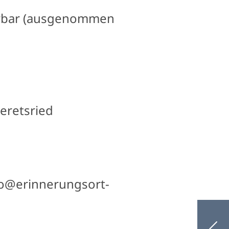
hrbar (ausgenommen
Geretsried
nfo@erinnerungsort-