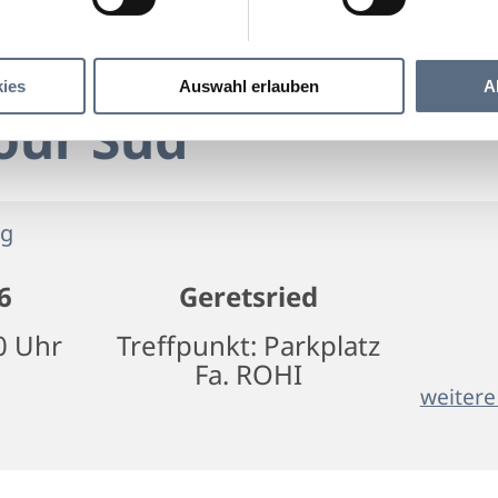
Bunker-Tour Süd
 Süd
ies
Auswahl erlauben
A
our Süd
ng
6
Geretsried
0 Uhr
Treffpunkt: Parkplatz
Fa. ROHI
weitere