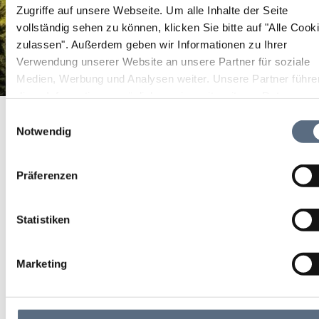
Zugriffe auf unsere Webseite.
Um alle Inhalte der Seite
vollständig sehen zu können, klicken Sie bitte auf "Alle Cook
zulassen".
Außerdem geben wir Informationen zu Ihrer
Verwendung unserer Website an unsere Partner für soziale
Medien, Werbung und Analysen weiter. Unsere Partner führe
diese Informationen möglicherweise mit weiteren Daten
Blockaden und natürliche Lösungen
Startseite
Blockaden und natürliche Lösungen
zusammen, die Sie ihnen bereitgestellt haben oder die sie im
Einwilligungsauswahl
Rahmen Ihrer Nutzung der Dienste gesammelt haben.
Notwendig
Blockaden und natürliche
Lösungen
Präferenzen
Kurs/Seminar/Hobby
Statistiken
13 Sep 2026
Marketing
So 10:00 - 13:00 Uhr
weitere Termine