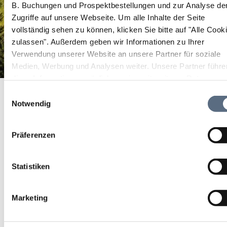
B. Buchungen und Prospektbestellungen und zur Analyse de
Zugriffe auf unsere Webseite.
Um alle Inhalte der Seite
vollständig sehen zu können, klicken Sie bitte auf "Alle Cook
zulassen".
Außerdem geben wir Informationen zu Ihrer
Verwendung unserer Website an unsere Partner für soziale
Medien, Werbung und Analysen weiter. Unsere Partner führe
diese Informationen möglicherweise mit weiteren Daten
Bilderbuchkino
Startseite
Bilderbuchkino
zusammen, die Sie ihnen bereitgestellt haben oder die sie im
Einwilligungsauswahl
Rahmen Ihrer Nutzung der Dienste gesammelt haben.
Notwendig
Bilderbuchkino
Präferenzen
Kinderprogramm
03 Sep 2026
Statistiken
Do 15:30 - 00:00 Uhr
Marketing
weitere Termine