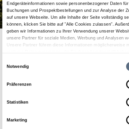
Endgeräteinformationen sowie personenbezogener Daten für 
Buchungen und Prospektbestellungen und zur Analyse der Zu
auf unsere Webseite.
Um alle Inhalte der Seite vollständig s
können, klicken Sie bitte auf "Alle Cookies zulassen".
Außer
geben wir Informationen zu Ihrer Verwendung unserer Websi
Besinnliche Stunde mit Lesung der Heiligen Nacht von
Startseite
unsere Partner für soziale Medien, Werbung und Analysen we
Ludwig Thoma
Besinnliche Stunde mit Lesung der Heiligen Nacht von Ludwig
Thoma
Unsere Partner führen diese Informationen möglicherweise m
weiteren Daten zusammen, die Sie ihnen bereitgestellt habe
Besinnliche Stunde mit
die sie im Rahmen Ihrer Nutzung der Dienste gesammelt ha
Einwilligungsauswahl
Lesung der Heiligen
Notwendig
Nacht von Ludwig Thoma
Präferenzen
Religion
Statistiken
06 Dez 2026
Marketing
So 17:00 - 18:00 Uhr