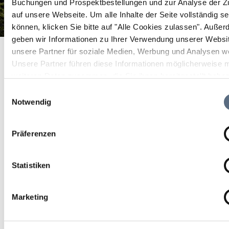
Buchungen und Prospektbestellungen und zur Analyse der Zu
auf unsere Webseite.
Um alle Inhalte der Seite vollständig s
können, klicken Sie bitte auf "Alle Cookies zulassen".
Außer
geben wir Informationen zu Ihrer Verwendung unserer Websi
Bergmesse an der Bauernalm
Startseite
Bergmesse an der Bauernalm
unsere Partner für soziale Medien, Werbung und Analysen we
Unsere Partner führen diese Informationen möglicherweise m
Bergmesse an der
weiteren Daten zusammen, die Sie ihnen bereitgestellt habe
Bauernalm
die sie im Rahmen Ihrer Nutzung der Dienste gesammelt ha
Einwilligungsauswahl
Notwendig
Religion
Präferenzen
13 Sep 2026
Statistiken
So 11:00 - 00:00 Uhr
Benediktbeuern
Marketing
Bauernalm