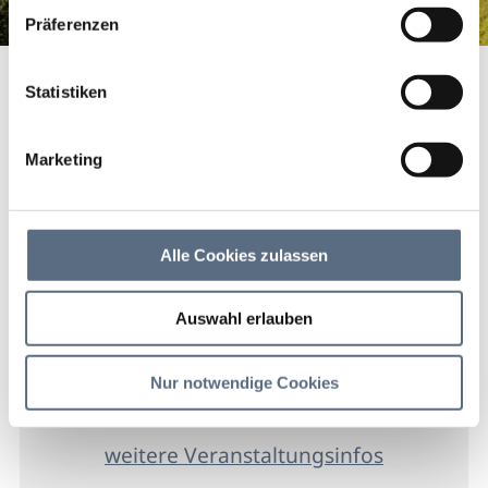
haben.
Präferenzen
Beira Dorfabend
Startseite
Beira Dorfabend
Statistiken
Beira Dorfabend
Marketing
Brauchtum/Kultur
02 Okt 2026
Alle Cookies zulassen
Fr 20:00 - 00:00 Uhr
Auswahl erlauben
Benediktbeuern
Nur notwendige Cookies
Gasthof zur Post
weitere Veranstaltungsinfos