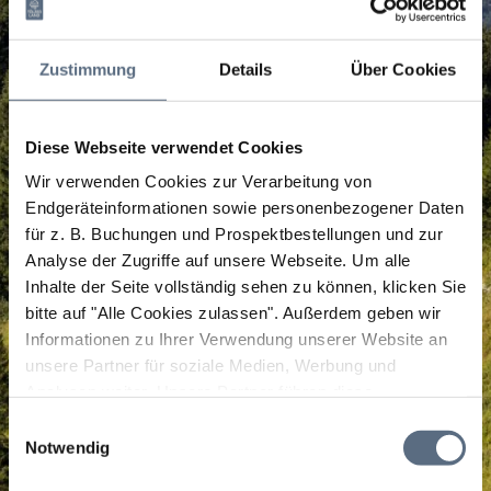
Zustimmung
Details
Über Cookies
Diese Webseite verwendet Cookies
Wir verwenden Cookies zur Verarbeitung von
Endgeräteinformationen sowie personenbezogener Daten
für z. B. Buchungen und Prospektbestellungen und zur
Analyse der Zugriffe auf unsere Webseite.
Um alle
Inhalte der Seite vollständig sehen zu können, klicken Sie
bitte auf "Alle Cookies zulassen".
Außerdem geben wir
Informationen zu Ihrer Verwendung unserer Website an
unsere Partner für soziale Medien, Werbung und
Analysen weiter. Unsere Partner führen diese
Informationen möglicherweise mit weiteren Daten
Einwilligungsauswahl
zusammen, die Sie ihnen bereitgestellt haben oder die
Notwendig
sie im Rahmen Ihrer Nutzung der Dienste gesammelt