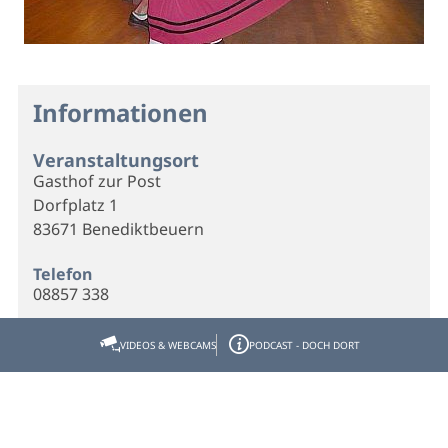
Informationen
Veranstaltungsort
Gasthof zur Post
Dorfplatz 1
83671 Benediktbeuern
Telefon
08857 338
E-Mail
VIDEOS & WEBCAMS
PODCAST - DOCH DORT
info@gasthof-zur-post-benediktbeuern.de
Webseite
Homepage