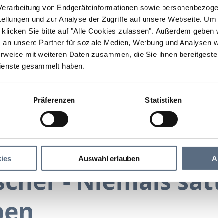
erarbeitung von Endgeräteinformationen sowie personenbezogen
llungen und zur Analyse der Zugriffe auf unsere Webseite.
Um a
klicken Sie bitte auf "Alle Cookies zulassen".
Außerdem geben wi
an unsere Partner für soziale Medien, Werbung und Analysen we
rweise mit weiteren Daten zusammen, die Sie ihnen bereitgestell
ienste gesammelt haben.
Präferenzen
Statistiken
Angela Ascher - Niemals satt und voller Leben
r - Niemals satt und voller Leben
ies
Auswahl erlauben
A
cher - Niemals sat
ben