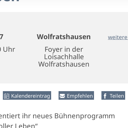
7
Wolfratshausen
weitere
0 Uhr
Foyer in der
Loisachhalle
Wolfratshausen
Kalendereintrag
Empfehlen
Teilen
sentiert ihr neues Bühnenprogramm
oller Leben“