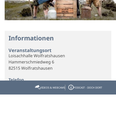
Informationen
Veranstaltungsort
Loisachhalle Wolfratshausen
Hammerschmiedweg 6
82515 Wolfratshausen
Telefon
08171-38625820
VIDEOS & WEBCAMS
PODCAST - DOCH DORT
E-Mail
info@wirtshaus-floesserei.de