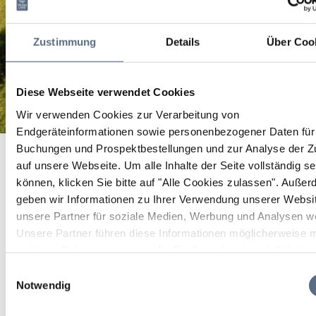
Zustimmung
Details
Über Coo
Diese Webseite verwendet Cookies
Wir verwenden Cookies zur Verarbeitung von
Endgeräteinformationen sowie personenbezogener Daten für 
Alpin Drums - Alpenglühen!
Startseite
Alpin Drums - Alpenglühen!
Buchungen und Prospektbestellungen und zur Analyse der Zu
auf unsere Webseite.
Um alle Inhalte der Seite vollständig s
Alpin Drums -
können, klicken Sie bitte auf "Alle Cookies zulassen".
Außer
geben wir Informationen zu Ihrer Verwendung unserer Websi
Alpenglühen!
unsere Partner für soziale Medien, Werbung und Analysen we
Unsere Partner führen diese Informationen möglicherweise m
Konzert
weiteren Daten zusammen, die Sie ihnen bereitgestellt habe
die sie im Rahmen Ihrer Nutzung der Dienste gesammelt ha
Einwilligungsauswahl
30 Apr 2027
Notwendig