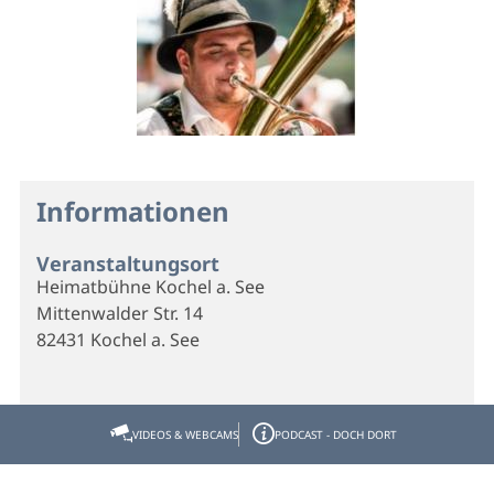
Informationen
Veranstaltungsort
Heimatbühne Kochel a. See
Mittenwalder Str. 14
82431 Kochel a. See
Veranstalter
VIDEOS & WEBCAMS
PODCAST - DOCH DORT
*Tourist Information Kochel a. See
Bahnhofstraße 23
82431 Kochel a. See