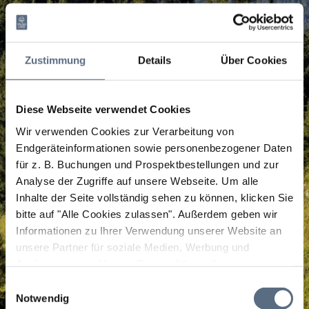
Zustimmung
Details
Über Cookies
Diese Webseite verwendet Cookies
Wir verwenden Cookies zur Verarbeitung von
Endgeräteinformationen sowie personenbezogener Daten
für z. B. Buchungen und Prospektbestellungen und zur
Analyse der Zugriffe auf unsere Webseite.
Um alle
Inhalte der Seite vollständig sehen zu können, klicken Sie
bitte auf "Alle Cookies zulassen".
Außerdem geben wir
Informationen zu Ihrer Verwendung unserer Website an
unsere Partner für soziale Medien, Werbung und
Analysen weiter. Unsere Partner führen diese
Informationen möglicherweise mit weiteren Daten
Einwilligungsauswahl
zusammen, die Sie ihnen bereitgestellt haben oder die
Notwendig