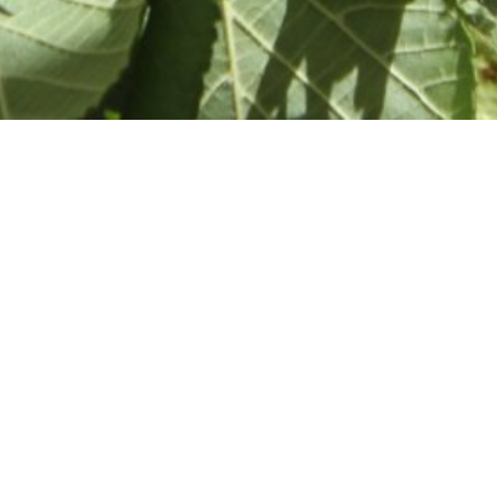
erleben
KräuterErlebnis
Kräuterpädagoginnen
zer Land
rfeen vom Tölzer L
uchermischungen nah unseren Rezepten
.