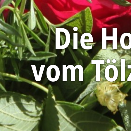
Die Ho
vom Töl