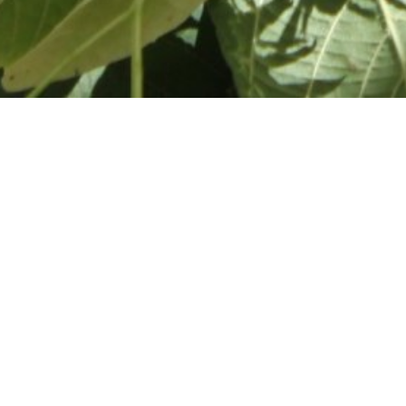
Startseite
Tölzer Land 
Die Hollerfeen vom Töl
Die Holle
Exklusive Harze-Rä
individuell gefertigt