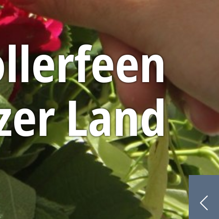
llerfeen
zer Land