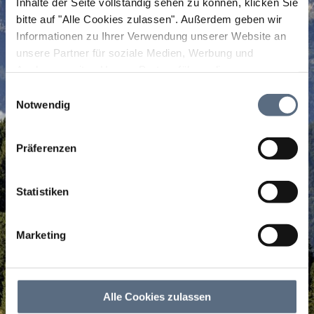
Inhalte der Seite vollständig sehen zu können, klicken Sie
bitte auf "Alle Cookies zulassen".
Außerdem geben wir
Informationen zu Ihrer Verwendung unserer Website an
unsere Partner für soziale Medien, Werbung und
Analysen weiter. Unsere Partner führen diese
Informationen möglicherweise mit weiteren Daten
Einwilligungsauswahl
zusammen, die Sie ihnen bereitgestellt haben oder die
Notwendig
sie im Rahmen Ihrer Nutzung der Dienste gesammelt
haben.
Präferenzen
Statistiken
Marketing
Alle Cookies zulassen