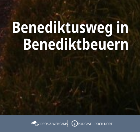
Benediktusweg in
Benediktbeuern
Startseite
Tölzer Land erleben
Kunst & Kultur
Themenwege
VIDEOS & WEBCAMS
PODCAST - DOCH DORT
Benediktusweg in Benediktbeuern