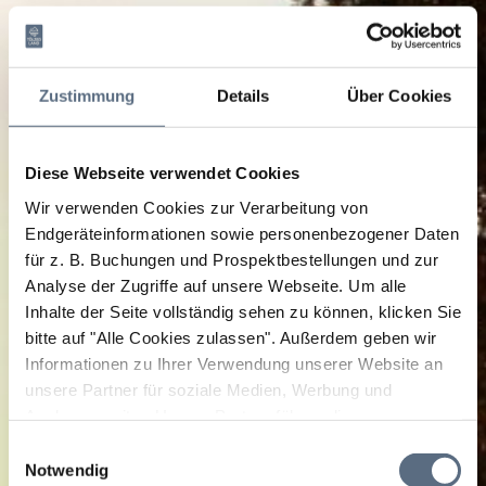
Zustimmung
Details
Über Cookies
Diese Webseite verwendet Cookies
Wir verwenden Cookies zur Verarbeitung von
Endgeräteinformationen sowie personenbezogener Daten
für z. B. Buchungen und Prospektbestellungen und zur
Analyse der Zugriffe auf unsere Webseite.
Um alle
Inhalte der Seite vollständig sehen zu können, klicken Sie
bitte auf "Alle Cookies zulassen".
Außerdem geben wir
Informationen zu Ihrer Verwendung unserer Website an
unsere Partner für soziale Medien, Werbung und
Analysen weiter. Unsere Partner führen diese
Informationen möglicherweise mit weiteren Daten
Einwilligungsauswahl
zusammen, die Sie ihnen bereitgestellt haben oder die
Notwendig