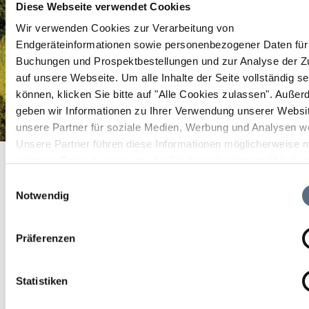
Diese Webseite verwendet Cookies
Wir verwenden Cookies zur Verarbeitung von
Endgeräteinformationen sowie personenbezogener Daten für 
Buchungen und Prospektbestellungen und zur Analyse der Zu
auf unsere Webseite.
Um alle Inhalte der Seite vollständig s
können, klicken Sie bitte auf "Alle Cookies zulassen".
Außer
geben wir Informationen zu Ihrer Verwendung unserer Websi
unsere Partner für soziale Medien, Werbung und Analysen we
Unsere Partner führen diese Informationen möglicherweise m
Weltladen Wolfratshausen
Startseite
Weltladen Wolfratshausen
weiteren Daten zusammen, die Sie ihnen bereitgestellt habe
die sie im Rahmen Ihrer Nutzung der Dienste gesammelt ha
Weltladen Wolfratshausen
Einwilligungsauswahl
Notwendig
Weltladen Wolfratshausen
Präferenzen
Statistiken