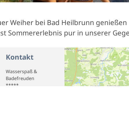
er Weiher bei Bad Heilbrunn genießen S
as ist Sommererlebnis pur in unserer Geg
Kontakt
Wasserspaß &
Badefreuden
*****
Telefon
08046 323