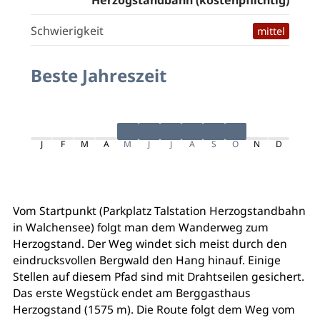
Herzogstandbahn (kostenpflichtig)
Schwierigkeit
mittel
Beste Jahreszeit
J
F
M
A
M
J
J
A
S
O
N
D
Vom Startpunkt (Parkplatz Talstation Herzogstandbahn
in Walchensee) folgt man dem Wanderweg zum
Herzogstand. Der Weg windet sich meist durch den
eindrucksvollen Bergwald den Hang hinauf. Einige
Stellen auf diesem Pfad sind mit Drahtseilen gesichert.
Das erste Wegstück endet am Berggasthaus
Herzogstand (1575 m). Die Route folgt dem Weg vom