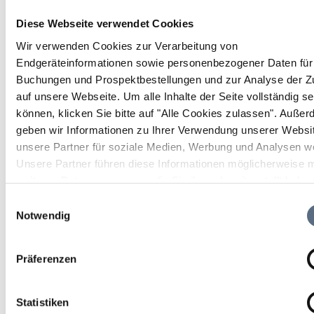
Bergtour, Wanderung, Wandern/Berge
|
Schwierigkeit: mittel
Diese Webseite verwendet Cookies
Wir verwenden Cookies zur Verarbeitung von
Endgeräteinformationen sowie personenbezogener Daten für 
Dauer
Strecke
Aufstieg
Buchungen und Prospektbestellungen und zur Analyse der Zu
3:30 h
5.33 km
898 hm
auf unsere Webseite.
Um alle Inhalte der Seite vollständig s
können, klicken Sie bitte auf "Alle Cookies zulassen".
Außer
geben wir Informationen zu Ihrer Verwendung unserer Websi
unsere Partner für soziale Medien, Werbung und Analysen we
Unsere Partner führen diese Informationen möglicherweise m
weiteren Daten zusammen, die Sie ihnen bereitgestellt habe
die sie im Rahmen Ihrer Nutzung der Dienste gesammelt ha
Einwilligungsauswahl
Notwendig
Präferenzen
Statistiken