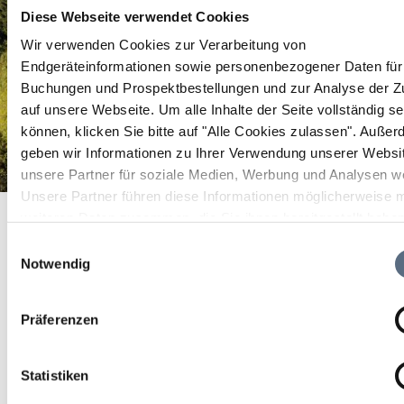
Diese Webseite verwendet Cookies
Wir verwenden Cookies zur Verarbeitung von
Endgeräteinformationen sowie personenbezogener Daten für 
Buchungen und Prospektbestellungen und zur Analyse der Zu
auf unsere Webseite.
Um alle Inhalte der Seite vollständig s
können, klicken Sie bitte auf "Alle Cookies zulassen".
Außer
geben wir Informationen zu Ihrer Verwendung unserer Websi
unsere Partner für soziale Medien, Werbung und Analysen we
Unsere Partner führen diese Informationen möglicherweise m
Wandergebiet Brauneck-Wegscheid, Lenggries
Startseite
Wandergebiet Brauneck-Wegscheid, Lenggries
weiteren Daten zusammen, die Sie ihnen bereitgestellt habe
die sie im Rahmen Ihrer Nutzung der Dienste gesammelt ha
Wandergebiet Brauneck-
Einwilligungsauswahl
Notwendig
Wegscheid, Lenggries
Präferenzen
Wandergebiet Brauneck-Wegscheid, Lenggries
Statistiken