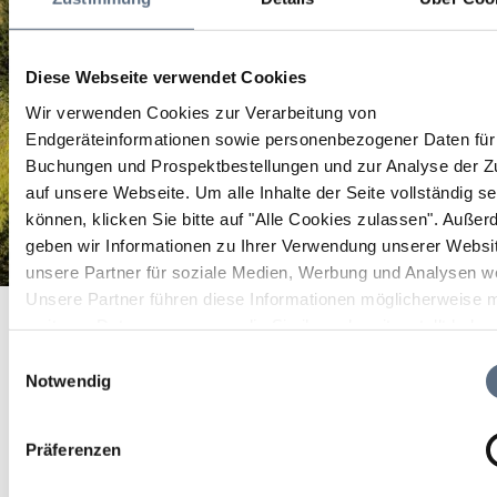
Diese Webseite verwendet Cookies
Wir verwenden Cookies zur Verarbeitung von
Endgeräteinformationen sowie personenbezogener Daten für 
Buchungen und Prospektbestellungen und zur Analyse der Zu
auf unsere Webseite.
Um alle Inhalte der Seite vollständig s
können, klicken Sie bitte auf "Alle Cookies zulassen".
Außer
geben wir Informationen zu Ihrer Verwendung unserer Websi
unsere Partner für soziale Medien, Werbung und Analysen we
Wander- und Besucherparkplatz
Unsere Partner führen diese Informationen möglicherweise m
Startseite
Wander- und Besucherparkplatz
weiteren Daten zusammen, die Sie ihnen bereitgestellt habe
Wander- und
die sie im Rahmen Ihrer Nutzung der Dienste gesammelt ha
Einwilligungsauswahl
Notwendig
Besucherparkplatz
Präferenzen
Der Parkplatz befindet sich in zentraler Lage
unmittelbar neben dem Kräuter-Erlebnis-Park und