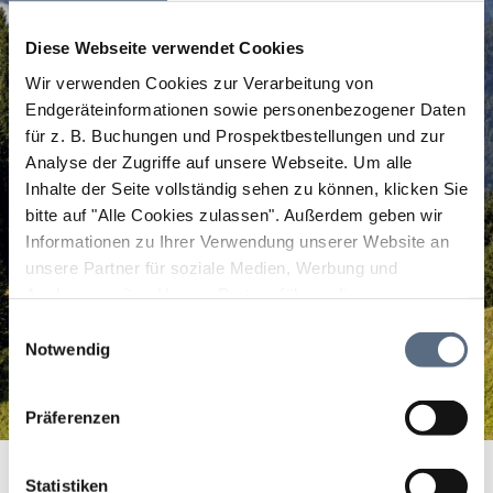
Diese Webseite verwendet Cookies
Wir verwenden Cookies zur Verarbeitung von
Endgeräteinformationen sowie personenbezogener Daten
für z. B. Buchungen und Prospektbestellungen und zur
Analyse der Zugriffe auf unsere Webseite.
Um alle
Inhalte der Seite vollständig sehen zu können, klicken Sie
bitte auf "Alle Cookies zulassen".
Außerdem geben wir
Informationen zu Ihrer Verwendung unserer Website an
unsere Partner für soziale Medien, Werbung und
Analysen weiter. Unsere Partner führen diese
Informationen möglicherweise mit weiteren Daten
Einwilligungsauswahl
zusammen, die Sie ihnen bereitgestellt haben oder die
Notwendig
sie im Rahmen Ihrer Nutzung der Dienste gesammelt
haben.
Präferenzen
Waldmanns Cafe-Lounge
Startseite
Waldmanns Cafe-Lounge
Statistiken