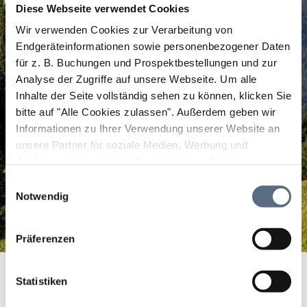
Diese Webseite verwendet Cookies
Wir verwenden Cookies zur Verarbeitung von
Endgeräteinformationen sowie personenbezogener Daten
für z. B. Buchungen und Prospektbestellungen und zur
Analyse der Zugriffe auf unsere Webseite.
Um alle
Inhalte der Seite vollständig sehen zu können, klicken Sie
bitte auf "Alle Cookies zulassen".
Außerdem geben wir
Informationen zu Ihrer Verwendung unserer Website an
unsere Partner für soziale Medien, Werbung und
Analysen weiter. Unsere Partner führen diese
Informationen möglicherweise mit weiteren Daten
Einwilligungsauswahl
zusammen, die Sie ihnen bereitgestellt haben oder die
Notwendig
sie im Rahmen Ihrer Nutzung der Dienste gesammelt
haben.
Präferenzen
Walchensee
Startseite
Walchensee
Statistiken
Walchensee