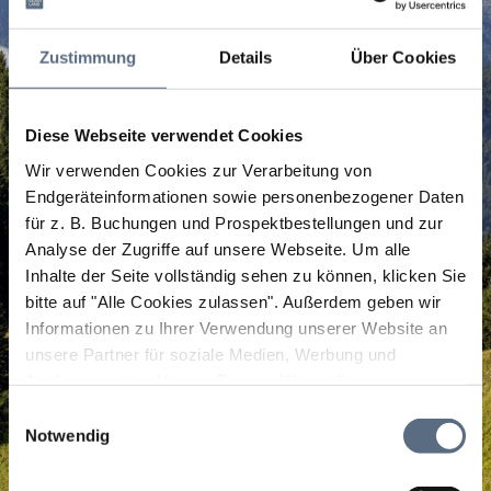
Zustimmung
Details
Über Cookies
Diese Webseite verwendet Cookies
Wir verwenden Cookies zur Verarbeitung von
Endgeräteinformationen sowie personenbezogener Daten
für z. B. Buchungen und Prospektbestellungen und zur
Analyse der Zugriffe auf unsere Webseite.
Um alle
Inhalte der Seite vollständig sehen zu können, klicken Sie
bitte auf "Alle Cookies zulassen".
Außerdem geben wir
Informationen zu Ihrer Verwendung unserer Website an
unsere Partner für soziale Medien, Werbung und
Analysen weiter. Unsere Partner führen diese
Informationen möglicherweise mit weiteren Daten
Einwilligungsauswahl
zusammen, die Sie ihnen bereitgestellt haben oder die
Notwendig
sie im Rahmen Ihrer Nutzung der Dienste gesammelt
haben.