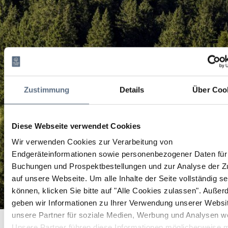
Zustimmung
Details
Über Coo
Diese Webseite verwendet Cookies
Wir verwenden Cookies zur Verarbeitung von
Endgeräteinformationen sowie personenbezogener Daten für 
Buchungen und Prospektbestellungen und zur Analyse der Zu
auf unsere Webseite.
Um alle Inhalte der Seite vollständig s
können, klicken Sie bitte auf "Alle Cookies zulassen".
Außer
geben wir Informationen zu Ihrer Verwendung unserer Websi
von Jachenau zu den "Buckelwiesen" Mittenwald-Krün
unsere Partner für soziale Medien, Werbung und Analysen we
Startseite
von Jachenau zu den "Buckelwiesen" Mittenwald-Krün
Unsere Partner führen diese Informationen möglicherweise m