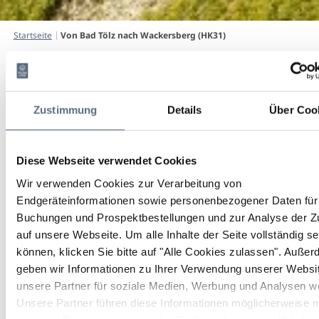
Von Bad Tölz nach Wackersberg (HK31)
Startseite
Von Bad Tölz nach Wackersberg (HK31)
Von Bad Tölz nach
Wackersberg (HK31)
Zustimmung
Details
Über Coo
Wanderung, Wandern/Berge
|
Schwierigkeit:
leicht
Diese Webseite verwendet Cookies
Wir verwenden Cookies zur Verarbeitung von
Dauer
Strecke
Aufstieg
Endgeräteinformationen sowie personenbezogener Daten für 
1:02 h
4.02 km
36 hm
Buchungen und Prospektbestellungen und zur Analyse der Zu
auf unsere Webseite.
Um alle Inhalte der Seite vollständig s
Abstieg
können, klicken Sie bitte auf "Alle Cookies zulassen".
Außer
26 hm
geben wir Informationen zu Ihrer Verwendung unserer Websi
unsere Partner für soziale Medien, Werbung und Analysen we
Unsere Partner führen diese Informationen möglicherweise m