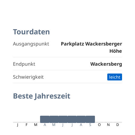
Tourdaten
Ausgangspunkt
Parkplatz Wackersberger
Höhe
Endpunkt
Wackersberg
Schwierigkeit
leicht
Beste Jahreszeit
J
F
M
A
M
J
J
A
S
O
N
D