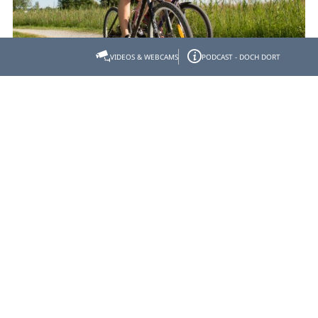
VIDEOS & WEBCAMS
PODCAST - DOCH DORT
Klosterrunde Schlehdorf nach
Benediktbeuern durchs
Kochelseemoos
- Start: Schlehdorf Gasthof Klosterbräu - Ziel:
Schlehdorf Gasthof Klosterbräu
Strecke:
23,540 km
Dauer:
1:36 h
Aufstieg:
24 hm