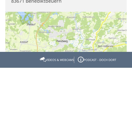
83671 Benediktbeuern
VIDEOS & WEBCAMS
PODCAST - DOCH DORT