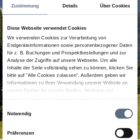
Zustimmung
Details
Über Cookies
Diese Webseite verwendet Cookies
Wir verwenden Cookies zur Verarbeitung von
Endgeräteinformationen sowie personenbezogener Daten
für z. B. Buchungen und Prospektbestellungen und zur
Analyse der Zugriffe auf unsere Webseite.
Um alle
Inhalte der Seite vollständig sehen zu können, klicken Sie
bitte auf "Alle Cookies zulassen".
Außerdem geben wir
Informationen zu Ihrer Verwendung unserer Website an
unsere Partner für soziale Medien, Werbung und
Analysen weiter. Unsere Partner führen diese
Informationen möglicherweise mit weiteren Daten
Einwilligungsauswahl
zusammen, die Sie ihnen bereitgestellt haben oder die
Notwendig
sie im Rahmen Ihrer Nutzung der Dienste gesammelt
haben.
Präferenzen