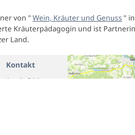
ner von "
Wein, Kräuter und Genuss
" i
ierte Kräuterpädagogin und ist Partnerin
zer Land.
Kontakt
Veronika Stöckner
Rieschenhöfe 5c
83661 Lenggries
Telefon
08042/4211
E-Mail
info@stoeckner.com