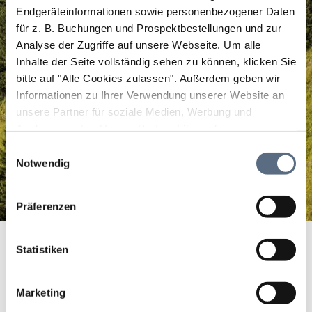
Endgeräteinformationen sowie personenbezogener Daten
für z. B. Buchungen und Prospektbestellungen und zur
Analyse der Zugriffe auf unsere Webseite.
Um alle
Inhalte der Seite vollständig sehen zu können, klicken Sie
bitte auf "Alle Cookies zulassen".
Außerdem geben wir
Informationen zu Ihrer Verwendung unserer Website an
unsere Partner für soziale Medien, Werbung und
Analysen weiter. Unsere Partner führen diese
Informationen möglicherweise mit weiteren Daten
Einwilligungsauswahl
zusammen, die Sie ihnen bereitgestellt haben oder die
Notwendig
sie im Rahmen Ihrer Nutzung der Dienste gesammelt
haben.
Präferenzen
Tourist Information Kochel a. See
Startseite
Tourist Information Kochel a. See
Statistiken
Tourist Information
Kochel a. See
Marketing