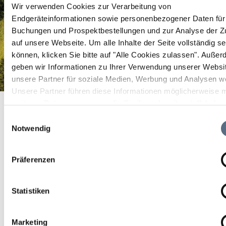
Wir verwenden Cookies zur Verarbeitung von
Endgeräteinformationen sowie personenbezogener Daten für 
Buchungen und Prospektbestellungen und zur Analyse der Zu
auf unsere Webseite.
Um alle Inhalte der Seite vollständig s
können, klicken Sie bitte auf "Alle Cookies zulassen".
Außer
geben wir Informationen zu Ihrer Verwendung unserer Websi
unsere Partner für soziale Medien, Werbung und Analysen we
Unsere Partner führen diese Informationen möglicherweise m
Tourist Information im Stadtmuseum Bad Tölz
Startseite
Tourist Information im Stadtmuseum Bad Tölz
weiteren Daten zusammen, die Sie ihnen bereitgestellt habe
die sie im Rahmen Ihrer Nutzung der Dienste gesammelt ha
Tourist Information im
Einwilligungsauswahl
Notwendig
Stadtmuseum Bad Tölz
Präferenzen
Tourist Information im Stadtmuseum Bad Tölz
Statistiken
Marketing