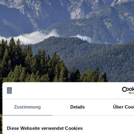
Zustimmung
Details
Über Coo
Diese Webseite verwendet Cookies