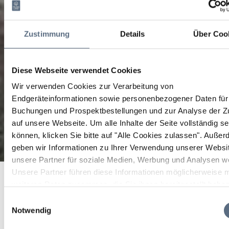
Zustimmung
Details
Über Coo
Diese Webseite verwendet Cookies
Wir verwenden Cookies zur Verarbeitung von
Endgeräteinformationen sowie personenbezogener Daten für 
Buchungen und Prospektbestellungen und zur Analyse der Zu
auf unsere Webseite.
Um alle Inhalte der Seite vollständig s
können, klicken Sie bitte auf "Alle Cookies zulassen".
Außer
geben wir Informationen zu Ihrer Verwendung unserer Websi
unsere Partner für soziale Medien, Werbung und Analysen we
Unsere Partner führen diese Informationen möglicherweise m
Startseite
Tölzer Land Alpakas
weiteren Daten zusammen, die Sie ihnen bereitgestellt habe
Tölzer Land Alpakas
die sie im Rahmen Ihrer Nutzung der Dienste gesammelt ha
Einwilligungsauswahl
Notwendig
Unsere Alpakafarm im Tölzer Land Alpakatouren -