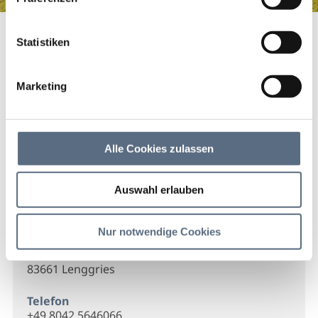
Tierheilpraktikerin Nicole Bergmann
Startseite
Tierheilpraktikerin Nicole Bergmann
Statistiken
Tierheilpraktikerin Nicole
Bergmann
Marketing
Tierheilpraktikerin Nicole Bergmann
Alle Cookies zulassen
Auswahl erlauben
Kontakt
Nur notwendige Cookies
Tierheilpraktikerin
Tratenbachweg 4
83661 Lenggries
Telefon
+49 8042 5646066