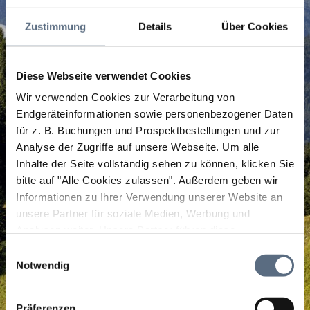
Zustimmung
Details
Über Cookies
Diese Webseite verwendet Cookies
Wir verwenden Cookies zur Verarbeitung von
Endgeräteinformationen sowie personenbezogener Daten
für z. B. Buchungen und Prospektbestellungen und zur
Analyse der Zugriffe auf unsere Webseite.
Um alle
Inhalte der Seite vollständig sehen zu können, klicken Sie
bitte auf "Alle Cookies zulassen".
Außerdem geben wir
Informationen zu Ihrer Verwendung unserer Website an
unsere Partner für soziale Medien, Werbung und
Analysen weiter. Unsere Partner führen diese
Informationen möglicherweise mit weiteren Daten
Einwilligungsauswahl
zusammen, die Sie ihnen bereitgestellt haben oder die
Notwendig
sie im Rahmen Ihrer Nutzung der Dienste gesammelt
haben.
Präferenzen