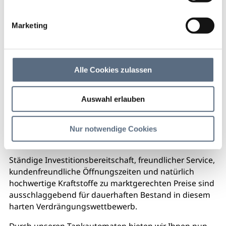
Tankstelle Zens
Marketing
Einfach mal auftanken! Von den früher 5 Tankstellen
in und um Lenggries ist gerade mal eine
übriggeblieben – fragen Sie sich auch manchmal
warum?
Alle Cookies zulassen
Einfach mal auftanken!
Auswahl erlauben
Von den früher 5 Tankstellen in und um Lenggries ist
gerade mal eine übriggeblieben – fragen Sie sich auch
Nur notwendige Cookies
manchmal warum?
Ständige Investitionsbereitschaft, freundlicher Service,
kundenfreundliche Öffnungszeiten und natürlich
hochwertige Kraftstoffe zu marktgerechten Preise sind
ausschlaggebend für dauerhaften Bestand in diesem
harten Verdrängungswettbewerb.