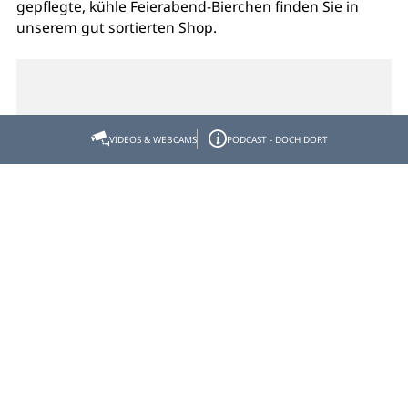
gepflegte, kühle Feierabend-Bierchen finden Sie in
unserem gut sortierten Shop.
Kontakt
VIDEOS & WEBCAMS
PODCAST - DOCH DORT
Tankstelle Zens
Tölzer Str. 35
83661 Lenggries
Telefon
+49 8042 8901