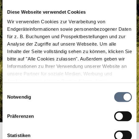
Diese Webseite verwendet Cookies
Wir verwenden Cookies zur Verarbeitung von
Endgeräteinformationen sowie personenbezogener Daten
für z. B. Buchungen und Prospektbestellungen und zur
Analyse der Zugriffe auf unsere Webseite.
Um alle
Inhalte der Seite vollständig sehen zu können, klicken Sie
bitte auf "Alle Cookies zulassen".
Außerdem geben wir
Informationen zu Ihrer Verwendung unserer Website an
unsere Partner für soziale Medien, Werbung und
Analysen weiter. Unsere Partner führen diese
Informationen möglicherweise mit weiteren Daten
Einwilligungsauswahl
zusammen, die Sie ihnen bereitgestellt haben oder die
Notwendig
sie im Rahmen Ihrer Nutzung der Dienste gesammelt
haben.
Präferenzen
Tankstelle Zens
Startseite
Tankstelle Zens
Statistiken