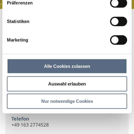
Präferenzen
Streidllift
Startseite
Streidllift
Statistiken
Streidllift
Marketing
Der Streidllift in Lenggries - Brauneck
Alle Cookies zulassen
Kontakt
Auswahl erlauben
Streidllift
Gilgenhöfe 29c
Nur notwendige Cookies
83661 Lenggries
Telefon
+49 163 2774528