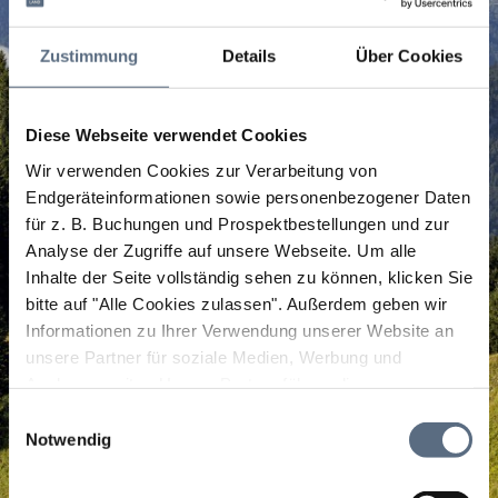
Zustimmung
Details
Über Cookies
Diese Webseite verwendet Cookies
Wir verwenden Cookies zur Verarbeitung von
Endgeräteinformationen sowie personenbezogener Daten
für z. B. Buchungen und Prospektbestellungen und zur
Analyse der Zugriffe auf unsere Webseite.
Um alle
Inhalte der Seite vollständig sehen zu können, klicken Sie
bitte auf "Alle Cookies zulassen".
Außerdem geben wir
Informationen zu Ihrer Verwendung unserer Website an
unsere Partner für soziale Medien, Werbung und
Analysen weiter. Unsere Partner führen diese
Informationen möglicherweise mit weiteren Daten
Einwilligungsauswahl
zusammen, die Sie ihnen bereitgestellt haben oder die
Notwendig
sie im Rahmen Ihrer Nutzung der Dienste gesammelt
haben.