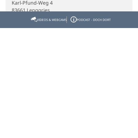
Karl-Pfund-Weg 4
83661 Lenggries
VIDEOS & WEBCAMS
PODCAST - DOCH DORT
Telefon
+49 (0) 171 6108211
E-Mail
stoinradler@hotmail.com