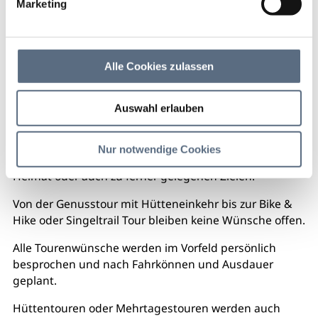
Marketing
Isarwinkler Bike-Guide
Buchen Sie Ihr individuelles Bike Erlebnis!
Alle Cookies zulassen
Haben Sie Lust auf einen unvergesslichen Tag in den
Auswahl erlauben
Bergen? Dann sind Sie beim Stoinradler genau richtig.
Egal ob auf dem E-Bike oder dem klassischen
Nur notwendige Cookies
Mountainbike begleitet Sie Herr Eß gerne in seiner
Heimat oder auch zu ferner gelegenen Zielen.
Von der Genusstour mit Hütteneinkehr bis zur Bike &
Hike oder Singeltrail Tour bleiben keine Wünsche offen.
Alle Tourenwünsche werden im Vorfeld persönlich
besprochen und nach Fahrkönnen und Ausdauer
geplant.
Hüttentouren oder Mehrtagestouren werden auch