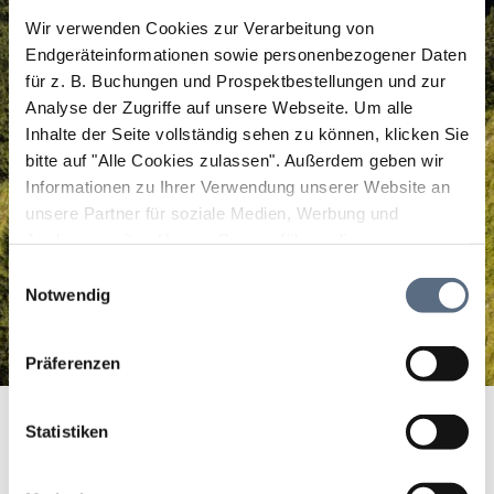
Wir verwenden Cookies zur Verarbeitung von
Endgeräteinformationen sowie personenbezogener Daten
für z. B. Buchungen und Prospektbestellungen und zur
Analyse der Zugriffe auf unsere Webseite.
Um alle
Inhalte der Seite vollständig sehen zu können, klicken Sie
bitte auf "Alle Cookies zulassen".
Außerdem geben wir
Informationen zu Ihrer Verwendung unserer Website an
unsere Partner für soziale Medien, Werbung und
Analysen weiter. Unsere Partner führen diese
Informationen möglicherweise mit weiteren Daten
Einwilligungsauswahl
zusammen, die Sie ihnen bereitgestellt haben oder die
Notwendig
sie im Rahmen Ihrer Nutzung der Dienste gesammelt
haben.
Präferenzen
Stoinradler
Startseite
Stoinradler
Statistiken
Stoinradler