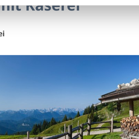
mit Käserei
ei