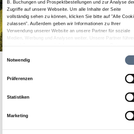
B. Buchungen und Prospektbestellungen und zur Analyse de
Zugriffe auf unsere Webseite.
Um alle Inhalte der Seite
vollständig sehen zu können, klicken Sie bitte auf "Alle Cook
zulassen".
Außerdem geben wir Informationen zu Ihrer
Verwendung unserer Website an unsere Partner für soziale
Medien, Werbung und Analysen weiter. Unsere Partner führe
diese Informationen möglicherweise mit weiteren Daten
zusammen, die Sie ihnen bereitgestellt haben oder die sie im
Einwilligungsauswahl
Stadtpfarrkirche
Startseite
Stadtpfarrkirche
Rahmen Ihrer Nutzung der Dienste gesammelt haben.
Notwendig
Stadtpfarrkirche
Präferenzen
Stadtpfarrkirche
Statistiken
Marketing