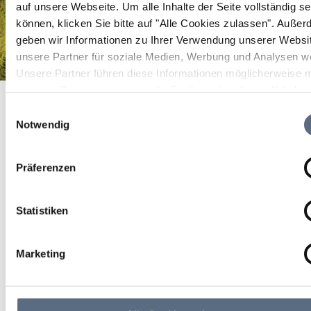
auf unsere Webseite.
Um alle Inhalte der Seite vollständig s
können, klicken Sie bitte auf "Alle Cookies zulassen".
Außer
geben wir Informationen zu Ihrer Verwendung unserer Websi
unsere Partner für soziale Medien, Werbung und Analysen we
Unsere Partner führen diese Informationen möglicherweise m
Stadtarchiv Wolfratshausen
weiteren Daten zusammen, die Sie ihnen bereitgestellt habe
Startseite
Stadtarchiv Wolfratshausen
die sie im Rahmen Ihrer Nutzung der Dienste gesammelt ha
Einwilligungsauswahl
Stadtarchiv
Notwendig
Wolfratshausen
Präferenzen
Stadtarchiv Wolfratshausen
Statistiken
Marketing