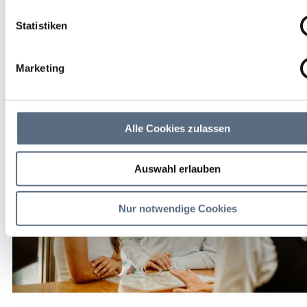
Tourismus und Kultur
Statistiken
- Zimmervermittlung - Kartenvorverkauf München
Ticket und eigene Veranstaltungen - Beratung aller
Marketing
Fragen im touristischen Bereich Bad Tölz
Alle Cookies zulassen
Auswahl erlauben
Nur notwendige Cookies