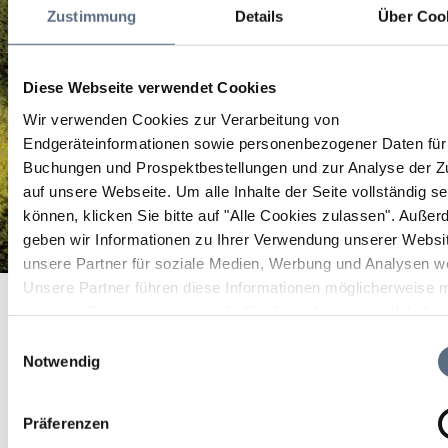
Zustimmung
Details
Über Coo
Diese Webseite verwendet Cookies
Wir verwenden Cookies zur Verarbeitung von
Endgeräteinformationen sowie personenbezogener Daten für 
Buchungen und Prospektbestellungen und zur Analyse der Zu
auf unsere Webseite.
Um alle Inhalte der Seite vollständig s
können, klicken Sie bitte auf "Alle Cookies zulassen".
Außer
geben wir Informationen zu Ihrer Verwendung unserer Websi
unsere Partner für soziale Medien, Werbung und Analysen we
Touristinformation, Stadt Bad Tölz, Referat für
Unsere Partner führen diese Informationen möglicherweise m
Startseite
Tourismus und Kultur
weiteren Daten zusammen, die Sie ihnen bereitgestellt habe
Touristinformation, Stadt Bad Tölz, Referat für Tourismus und
Kultur
die sie im Rahmen Ihrer Nutzung der Dienste gesammelt ha
Einwilligungsauswahl
Touristinformation, Stadt
Notwendig
Bad Tölz, Referat für
Präferenzen